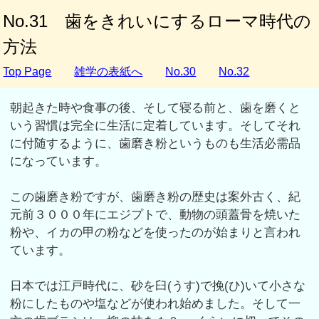
No.31 歯をきれいにするローマ時代の
方法
Top Page
雑学の表紙へ
No.30
No.32
朝起きた時や食事の後、そして寝る前と、歯を磨くと
いう習慣は完全に生活に定着しています。そしてそれ
に付随するように、歯磨き粉というものも生活必需品
になっています。
この歯磨き粉ですが、歯磨き粉の歴史は案外古く、紀
元前３０００年にエジプトで、動物の頭蓋骨を焼いた
粉や、イカの甲の粉などを使ったのが始まりと言われ
ています。
日本では江戸時代に、砂を臼(うす)で挽(ひ)いて小さな
粉にしたものや塩などが使われ始めました。そして一