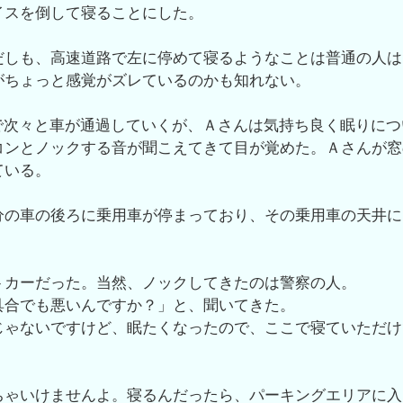
イスを倒して寝ることにした。
だしも、高速道路で左に停めて寝るようなことは普通の人は
がちょっと感覚がズレているのかも知れない。
ドで次々と車が通過していくが、Ａさんは気持ち良く眠りに
コンとノックする音が聞こえてきて目が覚めた。Ａさんが窓
ている。
分の車の後ろに乗用車が停まっており、その乗用車の天井に
トカーだった。当然、ノックしてきたのは警察の人。
具合でも悪いんですか？」と、聞いてきた。
じゃないですけど、眠たくなったので、ここで寝ていただけ
ちゃいけませんよ。寝るんだったら、パーキングエリアに入