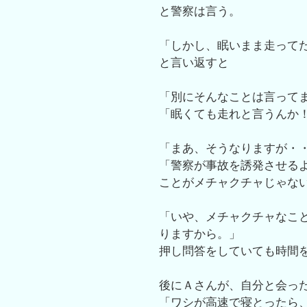
と警察は言う。
「しかし、眠いまま走って
と言い返すと
「別にそんなことは言って
「眠くても走れと言うんか
「まあ、そうなりますが・
「警察が事故を誘発させる
ことがメチャクチャじゃな
「いや、メチャクチャなこ
りますから。」
押し問答をしていても時間
後にＡさんが、自分と会っ
「ワシが高速で寝とったら