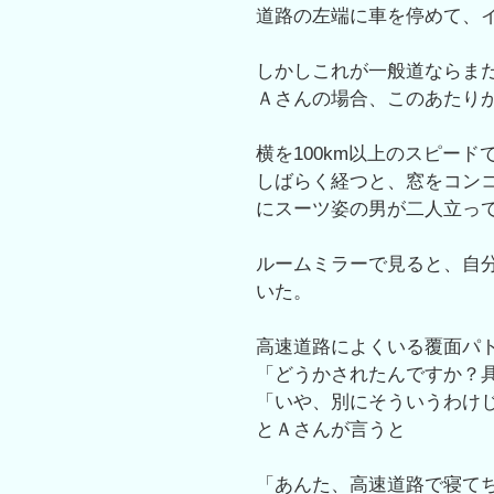
道路の左端に車を停めて、
しかしこれが一般道ならま
Ａさんの場合、このあたり
横を100km以上のスピー
しばらく経つと、窓をコン
にスーツ姿の男が二人立っ
ルームミラーで見ると、自
いた。
高速道路によくいる覆面パ
「どうかされたんですか？
「いや、別にそういうわけ
とＡさんが言うと
「あんた、高速道路で寝て