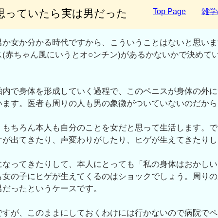
と思っていたら実は男だった
Top Page
雑学
男か女か分かる時代ですから、こういうことはないと思いま
(赤ちゃん風にいうとオ○ンチン)があるかないかで決めて
胎内で身体を形成していく過程で、このペニスが身体の外に
います。医者も周りの人も男の象徴がついていないのだから
、もちろん本人も自分のことを女だと思って生活します。で
ケが出てきたり、声変わりがしたり、ヒゲが生えてきたりし
になってきたりして、本人にとっても「私の身体はおかしい
も女の子にヒゲが生えてくるのはショックでしょう。周りの
男だったというケースです。
ですが、このままにしておくわけには行かないので病院でペ