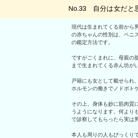
No.33 自分は女だ
現代は生まれてくる前から
の赤ちゃんの性別は、ペニス
の鑑定方法です。
ですがごくまれに、母親の
まで生まれてくる赤ん坊が
戸籍にも女として載せられ
ホルモンの働きでノドボト
その上、身体も妙に筋肉質
うようになります。何より
で診察してもらったら実は
本人も周りの人もびっくり