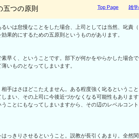
時の五つの原則
Top Page
雑学
るいは怠慢なことをした場合、上司としては当然、叱責（し
を効果的にするための五原則というものがあります。
で素早く、ということです。部下が何かをやらかした場合で
て薄いものとなってしまいます。
、相手はさほどこたえません。ある程度強く叱るということ
てしまい、その上司に今後近づかなくなる可能性もあります
いうことにもなってしまいますから、その辺のレベルコント
をはっきりさせるということ。説教が長引くあまり。全然関