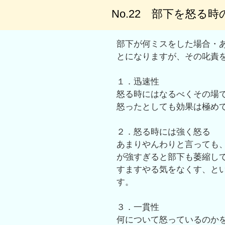
No.22 部下を怒る
部下が何ミスをした場合・あ
とになりますが、その叱責
１．迅速性
怒る時にはなるべくその場
怒ったとしても効果は極め
２．怒る時には強く怒る
あまりやんわりと言っても
が強すぎると部下も萎縮し
すますやる気をなくす、と
す。
３．一貫性
何について怒っているのか