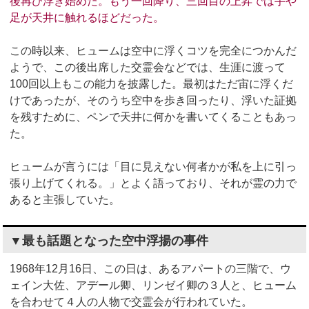
後再び浮き始めた。もう一回降り、三回目の上昇では手や
足が天井に触れるほどだった。
この時以来、ヒュームは空中に浮くコツを完全につかんだ
ようで、この後出席した交霊会などでは、生涯に渡って
100回以上もこの能力を披露した。最初はただ宙に浮くだ
けであったが、そのうち空中を歩き回ったり、浮いた証拠
を残すために、ペンで天井に何かを書いてくることもあっ
た。
ヒュームが言うには「目に見えない何者かが私を上に引っ
張り上げてくれる。」とよく語っており、それが霊の力で
あると主張していた。
▼最も話題となった空中浮揚の事件
1968年12月16日、この日は、あるアパートの三階で、ウ
ェイン大佐、アデール卿、リンゼイ卿の３人と、ヒューム
を合わせて４人の人物で交霊会が行われていた。