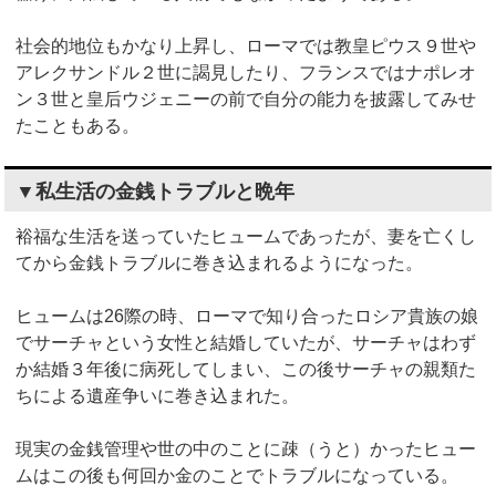
社会的地位もかなり上昇し、ローマでは教皇ピウス９世や
アレクサンドル２世に謁見したり、フランスではナポレオ
ン３世と皇后ウジェニーの前で自分の能力を披露してみせ
たこともある。
▼私生活の金銭トラブルと晩年
裕福な生活を送っていたヒュームであったが、妻を亡くし
てから金銭トラブルに巻き込まれるようになった。
ヒュームは26際の時、ローマで知り合ったロシア貴族の娘
でサーチャという女性と結婚していたが、サーチャはわず
か結婚３年後に病死してしまい、この後サーチャの親類た
ちによる遺産争いに巻き込まれた。
現実の金銭管理や世の中のことに疎（うと）かったヒュー
ムはこの後も何回か金のことでトラブルになっている。