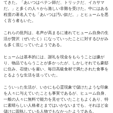
てきた。「あいつはペテン師だ、トリックだ、イカサマ
だ。」と多くの人々から激しい非難を受けた。中にはある
程度の著名人でも「あいつは汚い奴だ。」とヒュームを悪
く言う者もいた。
これらの批判は、名声が高まるに連れてヒューム自身の生
活が贅沢（ぜいたく）になっていったことに対するひがみ
も多く混じっていたようである。
ヒュームは基本的には、謝礼を現金をもらうことは嫌が
り、物品でもらうことが多かったが、しかしそれでも豪邸
に住み、召使いを雇い、毎日高級食材で満たされた食事を
とるような生活を送っていた。
こういった生活が、いかにも心霊現象で儲けたような印象
を人々に与えていたことも事実であるが、ヒューム自身、
一般の人々に無料で能力を見せていたこともよくあり、特
に素晴らしい人格者とまではいかないまでも、それほど金
儲けに固執している人物でもなかったようである。