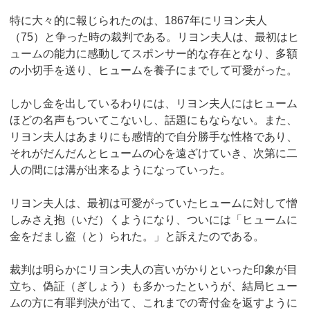
特に大々的に報じられたのは、1867年にリヨン夫人
（75）と争った時の裁判である。リヨン夫人は、最初はヒ
ュームの能力に感動してスポンサー的な存在となり、多額
の小切手を送り、ヒュームを養子にまでして可愛がった。
しかし金を出しているわりには、リヨン夫人にはヒューム
ほどの名声もついてこないし、話題にもならない。また、
リヨン夫人はあまりにも感情的で自分勝手な性格であり、
それがだんだんとヒュームの心を遠ざけていき、次第に二
人の間には溝が出来るようになっていった。
リヨン夫人は、最初は可愛がっていたヒュームに対して憎
しみさえ抱（いだ）くようになり、ついには「ヒュームに
金をだまし盗（と）られた。」と訴えたのである。
裁判は明らかにリヨン夫人の言いがかりといった印象が目
立ち、偽証（ぎしょう）も多かったというが、結局ヒュー
ムの方に有罪判決が出て、これまでの寄付金を返すように