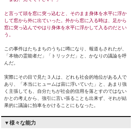
と言って頭を窓に突っ込むと、そのまま身体を水平に浮か
して窓から外に出ていった。外から窓に入る時は、足から
窓に突っ込んでやはり身体を水平に浮かして入るのだとい
う。
この事件はたちまちのうちに噂になり、報道もされたが、
「本物の霊能者だ」「トリックだ」と、かなりの議論を呼
んだ。
実際にその目で見た３人は、どれも社会的地位がある人で
あり、「本当にヒュームは宙に浮いていた」と、あまり強
く主張しても、自分たちが社会的信用を落とすのではない
かとの考えから、強引に言い張ることも出来ず、それが結
果的に議論に拍車をかけることにもなった。
▼様々な能力