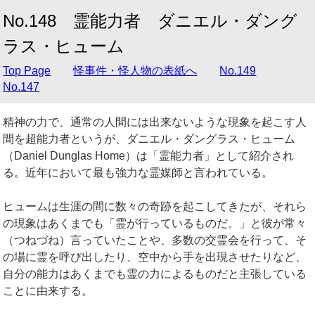
No.148 霊能力者 ダニエル・ダング
ラス・ヒューム
Top Page
怪事件・怪人物の表紙へ
No.149
No.147
精神の力で、通常の人間には出来ないような現象を起こす人
間を超能力者というが、ダニエル・ダングラス・ヒューム
（Daniel Dunglas Home）は「霊能力者」として紹介され
る。近年において最も強力な霊媒師と言われている。
ヒュームは生涯の間に数々の奇跡を起こしてきたが、それら
の現象はあくまでも「霊が行っているものだ。」と彼が常々
（つねづね）言っていたことや、多数の交霊会を行って、そ
の場に霊を呼び出したり、空中から手を出現させたりなど、
自分の能力はあくまでも霊の力によるものだと主張している
ことに由来する。