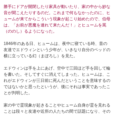
勝手にドアが開閉したり家具が動いたり、家の中から妙な
音が聞こえたりするのだ。これまで何もなかったのに、ヒ
ュームが来てからこういう現象が起こり始めたので、伯母
は、「お前が悪魔を連れて来たんだ！」とヒュームを罵
（ののし）るようになった。
1846年のある日、ヒュームは、夜中に寝ている時、昔の
友達でエドウィンという少年が、いきなり自分のベッドの
横に立っている幻（まぼろし）を見た。
エドウィンは手を上にあげ、空中で三回ほど手を回して輪
を書いた。そしてすぐに消えてしまった。ヒュームは、こ
れがエドウィンが三日前に死んだということを意味するの
ではないかと思ったというが、後にそれは事実であったこ
とが判明した。
家の中で霊現象が起きることやヒューム自身が霊を見れる
ことは段々と友達や近所の人たちの間で話題になり、その