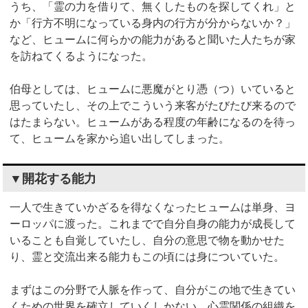
うち、「霊の力を借りて、無くしたものを探してくれ」と
か「行方不明になっている身内の行方が分からないか？」
など、ヒュームに何らかの能力があると聞いた人たちが家
を訪ねてくるようになった。
伯母としては、ヒュームに悪魔がとり憑（つ）いていると
思っていたし、その上でこういう来客がたびたび来るので
はたまらない。ヒュームがある程度の年齢になるのを待っ
て、ヒュームを家から追い出してしまった。
▼開花する能力
一人で生きていかざるを得なくなったヒュームは単身、ヨ
ーロッパに渡った。これまでで自分自身の能力が成長して
いることも自覚していたし、自分の意思で物を動かせた
り、霊と交流出来る能力もこの頃には身についていた。
まずはこの分野で人脈を作って、自分がこの地で生きてい
くための世界を確立していくしかない。心霊関係の組織を