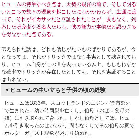
ヒュームの特筆すべき点は、大勢の観客の前で、そして明る
いところで数々の現象を起こしたにもかかわらず、生涯に渡
って、それがイカサマだと立証されたことが一度もなく、列
席した研究者や著名人たちも、彼の能力が本物だと認めざる
を得なかった点である。
伝えられた話は、どれも信じがたいものばかりであるが、今
となっては、それがトリックではなく事実として残されてお
り、ヒューム自身がこの世を去っている以上、もしもわずか
な確率でトリックが存在したとしても、それを実証すること
は出来ない。
▼ヒュームの生い立ちと子供の頃の経験
ヒュームは1833年、スコットランドのエジンバラ市郊外
で生まれた。幼い時両親を亡くし、伯母（おば = 父母の
姉）に引き取られて育った。しかし伯母としては、ヒュー
ムを引き取ったのはいいが、間もなくしてその伯母の家で
ポルターガイスト現象が起こり始めた。