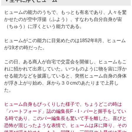
ヒュームの能力のうちで、もっとも有名であり、人々を驚
かせたのが空中浮揚（ふよう）、すなわち自分自身が宙
（ちゅう）に浮くという能力である。
ヒュームがこの能力に目覚めたのは1852年8月、ヒューム
が19才の時だった。
この日、ある商人が自宅で交霊会を開催し、ヒュームもこ
れに招かれて出席していた。いつものように物を宙に浮か
せる能力などを披露していると、突然ヒューム自身の身体
が浮き上がり始め、床から３０cmのあたりまで上昇し
た。
ヒューム自身もびっくりした様子で、ちょうどこの時は
「ハートフォード」誌の編集長F・I・バーと握手をしてい
る時であり、このバー編集長も驚いて手を離した。喜びと
恐怖が混じったような表情で、ヒュームは床に降り、その