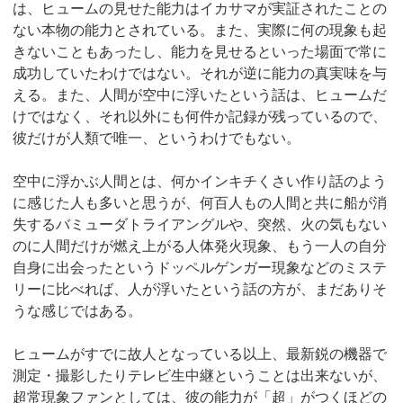
は、ヒュームの見せた能力はイカサマが実証されたことの
ない本物の能力とされている。また、実際に何の現象も起
きないこともあったし、能力を見せるといった場面で常に
成功していたわけではない。それが逆に能力の真実味を与
える。また、人間が空中に浮いたという話は、ヒュームだ
けではなく、それ以外にも何件か記録が残っているので、
彼だけが人類で唯一、というわけでもない。
空中に浮かぶ人間とは、何かインキチくさい作り話のよう
に感じた人も多いと思うが、何百人もの人間と共に船が消
失するバミューダトライアングルや、突然、火の気もない
のに人間だけが燃え上がる人体発火現象、もう一人の自分
自身に出会ったというドッペルゲンガー現象などのミステ
リーに比べれば、人が浮いたという話の方が、まだありそ
うな感じではある。
ヒュームがすでに故人となっている以上、最新鋭の機器で
測定・撮影したりテレビ生中継ということは出来ないが、
超常現象ファンとしては、彼の能力が「超」がつくほどの