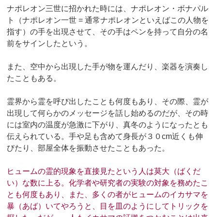
ナポレオン三世に招かれた時には、ナポレオン・ボナパル
ト（ナポレオン一世 = 通常ナポレオンといえばこの人物を
指す）の手を出現させて、その手はペンを持って自分の名
前をサインしたという。
また、空中から出現した手が物を運んだり、楽器を演奏し
たこともある。
霊界から霊を呼び出したことも何度もあり、その際、霊が
出現して何らかのメッセージを話し始めるのだが、その時
には室内の温度が急激に下がり、真冬のようになったとも
伝えられている。手や足も含めて身長が３０cm近くも伸
びたり、部屋全体を振動させたこともあった。
ヒュームの霊的現象を直接見たという人は莫大（ばくだ
い）な数に上る。化学者や研究者の実験の対象を務めたこ
とも何度もあり、また、多くの者がヒュームのイカサマを
暴（あば）いてやろうと、目を皿のようにしてトリックを