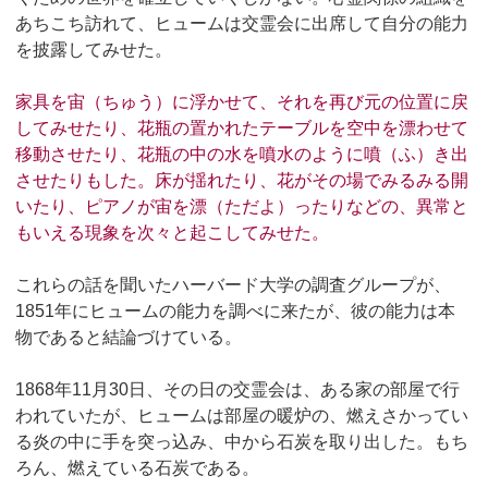
あちこち訪れて、ヒュームは交霊会に出席して自分の能力
を披露してみせた。
家具を宙（ちゅう）に浮かせて、それを再び元の位置に戻
してみせたり、花瓶の置かれたテーブルを空中を漂わせて
移動させたり、花瓶の中の水を噴水のように噴（ふ）き出
させたりもした。床が揺れたり、花がその場でみるみる開
いたり、ピアノが宙を漂（ただよ）ったりなどの、異常と
もいえる現象を次々と起こしてみせた。
これらの話を聞いたハーバード大学の調査グループが、
1851年にヒュームの能力を調べに来たが、彼の能力は本
物であると結論づけている。
1868年11月30日、その日の交霊会は、ある家の部屋で行
われていたが、ヒュームは部屋の暖炉の、燃えさかってい
る炎の中に手を突っ込み、中から石炭を取り出した。もち
ろん、燃えている石炭である。