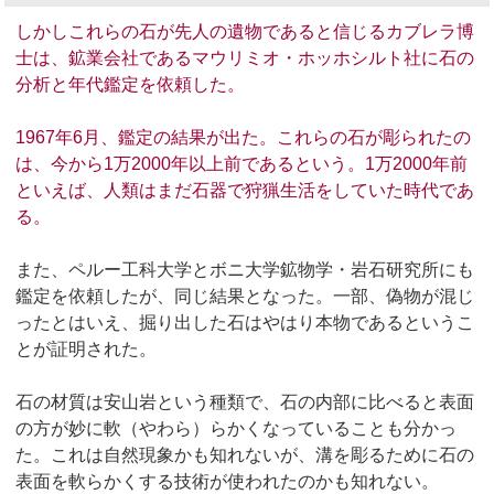
しかしこれらの石が先人の遺物であると信じるカブレラ博
士は、鉱業会社であるマウリミオ・ホッホシルト社に石の
分析と年代鑑定を依頼した。
1967年6月、鑑定の結果が出た。これらの石が彫られたの
は、今から1万2000年以上前であるという。1万2000年前
といえば、人類はまだ石器で狩猟生活をしていた時代であ
る。
また、ペルー工科大学とボニ大学鉱物学・岩石研究所にも
鑑定を依頼したが、同じ結果となった。一部、偽物が混じ
ったとはいえ、掘り出した石はやはり本物であるというこ
とが証明された。
石の材質は安山岩という種類で、石の内部に比べると表面
の方が妙に軟（やわら）らかくなっていることも分かっ
た。これは自然現象かも知れないが、溝を彫るために石の
表面を軟らかくする技術が使われたのかも知れない。