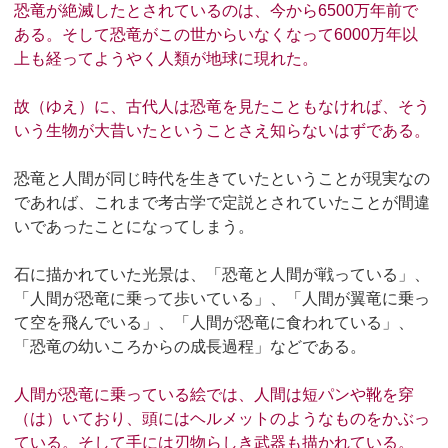
恐竜が絶滅したとされているのは、今から6500万年前で
ある。そして恐竜がこの世からいなくなって6000万年以
上も経ってようやく人類が地球に現れた。
故（ゆえ）に、古代人は恐竜を見たこともなければ、そう
いう生物が大昔いたということさえ知らないはずである。
恐竜と人間が同じ時代を生きていたということが現実なの
であれば、これまで考古学で定説とされていたことが間違
いであったことになってしまう。
石に描かれていた光景は、「恐竜と人間が戦っている」、
「人間が恐竜に乗って歩いている」、「人間が翼竜に乗っ
て空を飛んでいる」、「人間が恐竜に食われている」、
「恐竜の幼いころからの成長過程」などである。
人間が恐竜に乗っている絵では、人間は短パンや靴を穿
（は）いており、頭にはヘルメットのようなものをかぶっ
ている。そして手には刃物らしき武器も描かれている。