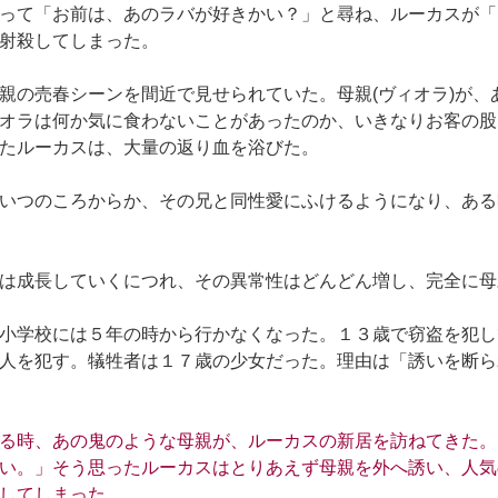
って「お前は、あのラバが好きかい？」と尋ね、ルーカスが「
射殺してしまった。
親の売春シーンを間近で見せられていた。母親(ヴィオラ)が、
オラは何か気に食わないことがあったのか、いきなりお客の股
たルーカスは、大量の返り血を浴びた。
いつのころからか、その兄と同性愛にふけるようになり、ある
は成長していくにつれ、その異常性はどんどん増し、完全に母
小学校には５年の時から行かなくなった。１３歳で窃盗を犯し
人を犯す。犠牲者は１７歳の少女だった。理由は「誘いを断ら
る時、あの鬼のような母親が、ルーカスの新居を訪ねてきた。
い。」そう思ったルーカスはとりあえず母親を外へ誘い、人気
してしまった。