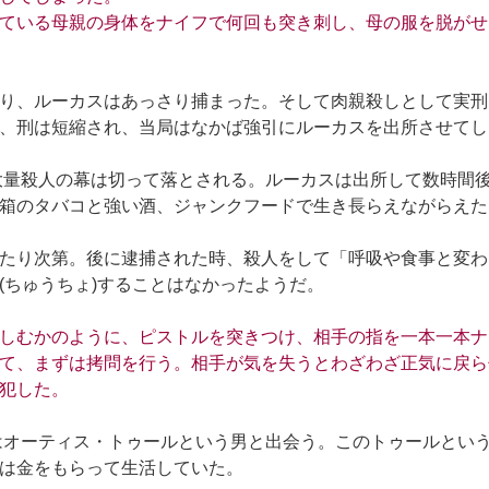
ている母親の身体をナイフで何回も突き刺し、母の服を脱がせ
り、ルーカスはあっさり捕まった。そして肉親殺しとして実刑
、刑は短縮され、当局はなかば強引にルーカスを出所させてし
、大量殺人の幕は切って落とされる。ルーカスは出所して数時間
箱のタバコと強い酒、ジャンクフードで生き長らえながらえた
たり次第。後に逮捕された時、殺人をして「呼吸や食事と変わ
(ちゅうちょ)することはなかったようだ。
しむかのように、ピストルを突きつけ、相手の指を一本一本ナ
て、まずは拷問を行う。相手が気を失うとわざわざ正気に戻ら
犯した。
スはオーティス・トゥールという男と出会う。このトゥールとい
は金をもらって生活していた。