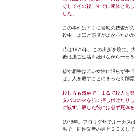
そしてその後、すでに死体と化し
した。
この事件はすぐに警察の捜査が入
役中、よほど態度がよかったのか
時は1975年。この出所を境に
後は逃亡生活を続けながら一日５
殺す相手は若い女性に限らず手当
は、人を殺すことにまったく躊躇
殺し方も残虐で、まるで殺人を楽
タバコの火を肌に押し付けたりし
に殺す。殺した後には必ず死体を
1976年。フロリダ州でルーカ
男で、同性愛者の男とＳＥＸして