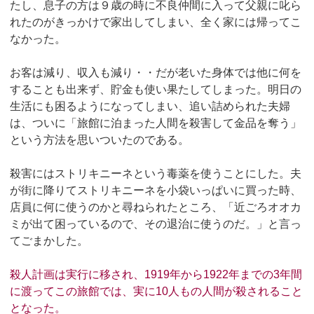
たし、息子の方は９歳の時に不良仲間に入って父親に叱ら
れたのがきっかけで家出してしまい、全く家には帰ってこ
なかった。
お客は減り、収入も減り・・だが老いた身体では他に何を
することも出来ず、貯金も使い果たしてしまった。明日の
生活にも困るようになってしまい、追い詰められた夫婦
は、ついに「旅館に泊まった人間を殺害して金品を奪う」
という方法を思いついたのである。
殺害にはストリキニーネという毒薬を使うことにした。夫
が街に降りてストリキニーネを小袋いっぱいに買った時、
店員に何に使うのかと尋ねられたところ、「近ごろオオカ
ミが出て困っているので、その退治に使うのだ。」と言っ
てごまかした。
殺人計画は実行に移され、1919年から1922年までの3年間
に渡ってこの旅館では、実に10人もの人間が殺されること
となった。