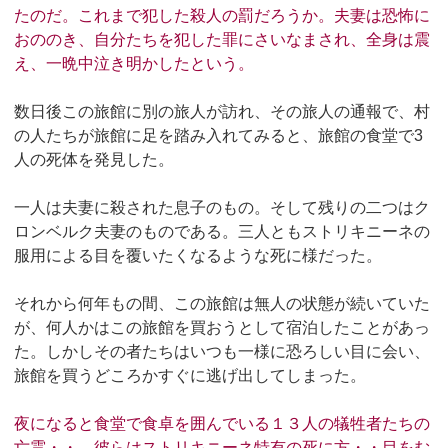
たのだ。これまで犯した殺人の罰だろうか。夫妻は恐怖に
おののき、自分たちを犯した罪にさいなまされ、全身は震
え、一晩中泣き明かしたという。
数日後この旅館に別の旅人が訪れ、その旅人の通報で、村
の人たちが旅館に足を踏み入れてみると、旅館の食堂で3
人の死体を発見した。
一人は夫妻に殺された息子のもの。そして残りの二つはク
ロンベルク夫妻のものである。三人ともストリキニーネの
服用による目を覆いたくなるような死に様だった。
それから何年もの間、この旅館は無人の状態が続いていた
が、何人かはこの旅館を買おうとして宿泊したことがあっ
た。しかしその者たちはいつも一様に恐ろしい目に会い、
旅館を買うどころかすぐに逃げ出してしまった。
夜になると食堂で食卓を囲んでいる１３人の犠牲者たちの
亡霊・・。彼らはストリキニーネ特有の死に方・・目をむ