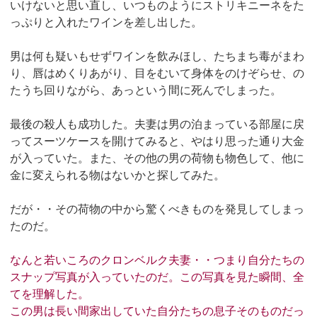
いけないと思い直し、いつものようにストリキニーネをた
っぷりと入れたワインを差し出した。
男は何も疑いもせずワインを飲みほし、たちまち毒がまわ
り、唇はめくりあがり、目をむいて身体をのけぞらせ、の
たうち回りながら、あっという間に死んでしまった。
最後の殺人も成功した。夫妻は男の泊まっている部屋に戻
ってスーツケースを開けてみると、やはり思った通り大金
が入っていた。また、その他の男の荷物も物色して、他に
金に変えられる物はないかと探してみた。
だが・・その荷物の中から驚くべきものを発見してしまっ
たのだ。
なんと若いころのクロンベルク夫妻・・つまり自分たちの
スナップ写真が入っていたのだ。この写真を見た瞬間、全
てを理解した。
この男は長い間家出していた自分たちの息子そのものだっ