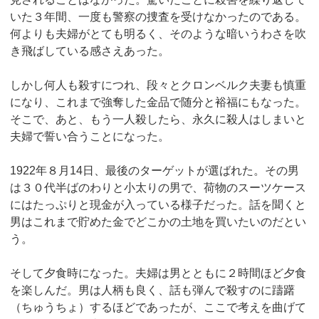
いた３年間、一度も警察の捜査を受けなかったのである。
何よりも夫婦がとても明るく、そのような暗いうわさを吹
き飛ばしている感さえあった。
しかし何人も殺すにつれ、段々とクロンベルク夫妻も慎重
になり、これまで強奪した金品で随分と裕福にもなった。
そこで、あと、もう一人殺したら、永久に殺人はしまいと
夫婦で誓い合うことになった。
1922年８月14日、最後のターゲットが選ばれた。その男
は３０代半ばのわりと小太りの男で、荷物のスーツケース
にはたっぷりと現金が入っている様子だった。話を聞くと
男はこれまで貯めた金でどこかの土地を買いたいのだとい
う。
そして夕食時になった。夫婦は男とともに２時間ほど夕食
を楽しんだ。男は人柄も良く、話も弾んで殺すのに躊躇
（ちゅうちょ）するほどであったが、ここで考えを曲げて