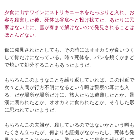
夕食に出すワインにストリキニーネをたっぷりと入れ、お
客を殺害した後、死体は谷底へと投げ捨てた。あたりに民
家はない上に、雪が春まで解けないので発見されることは
ほとんどない。
仮に発見されたとしても、その時にはオオカミが食いつく
して骨だけになっている。時々死体を、パンを焼くかまど
で焼いて処分することもあったようだ。
もちろんこのようなことを繰り返していれば、この付近で
次々と人間が行方不明になるという噂は警察の耳にも入
る。だが場所が場所だけに、旅人たちは遭難したとか、暴
漢に襲われたとか、オオカミに食われたとか、そうした形
に思われていたようだ。
もちろんこの夫婦が、殺しているのではないかという噂も
たくさん立ったが、何よりも証拠がなかったし、死体も発
見されることはなかった。驚いたことに殺害を繰り返して