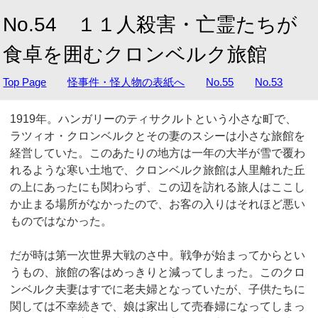
No.54 １１人殺害・亡霊たちが
食卓を囲むクロンベルク旅館
Top Page
怪事件・怪人物の表紙へ
No.55
No.53
1919年。ハンガリーのティサクルトという小さな町で、
ラツィオ・クロンベルクとその妻のスシーは小さな旅館を
経営していた。このあたりの地方は一年の大半が雪で覆わ
れるような寒い土地で、クロンベルク旅館は人里離れた丘
の上にあったにも関わらず、この辺を訪れる旅人はここし
か止まる場所がなかったので、お客の入りはそれほど悪い
ものではなかった。
だが時は第一次世界大戦のさ中。戦争が始まってからとい
うもの、旅館の客はめっきりと減ってしまった。このクロ
ンベルク夫妻はすでに老夫婦となっていたが、子供たちに
関しては不幸続きで、娘は家出して売春婦になってしまっ